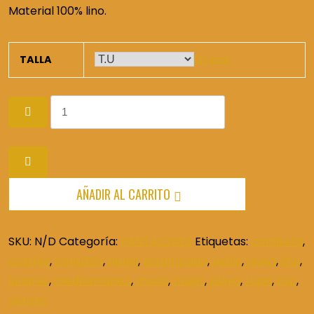
Material 100% lino.
TALLA
Limpiar
Pantalón
Lino
Lunares
cantidad
AÑADIR AL CARRITO
SKU:
N/D
Categoría:
PANTALONES
Etiquetas:
camiseta
,
colores
,
conjunto
,
denia
,
estampado
,
estilo
,
javea
,
lino
,
lunares
,
mediterraneo
,
moda
,
mujer
,
playa
,
ropa
,
top
,
verano