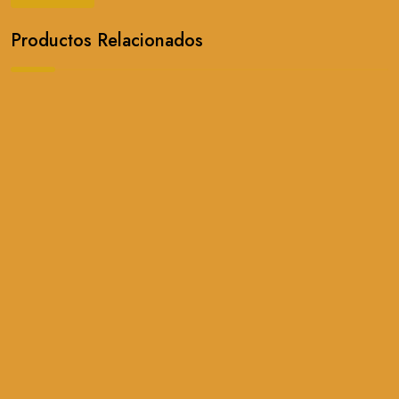
Productos Relacionados
PANTALONES
59,00
€
SELECCIONAR OPCIONES