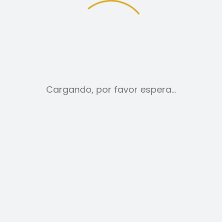
12
24
TODO:
Cargando, por favor espera…
CINTURONES
39,00
€
SELECCIONAR OPCIONES
ESTE