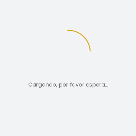
DESCRIPCIÓN
INFORMACIÓN ADICIONAL
VALORACIONES (0)
Nueva Colección.
Cargando, por favor espera…
Material 98% algodón y 2% elastano.
Peso
N/D