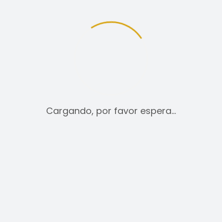
SKU:
N/D
Categorías:
PANTALON
Etiquetas:
apretados
,
elastico
,
estilo
,
fino
,
je
skinny
,
verano
Cargando, por favor espera…
DESCRIPCIÓN
INFORMACIÓN ADICIONAL
VALORACIONES (0)
poliamida, 3% elastano.