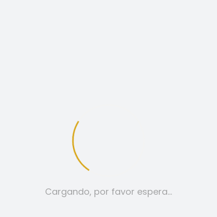
Camiseta
Cruzada
cantidad
AÑADIR AL CARRITO
SKU:
N/D
Categoría:
CAMISETAS
Etiquetas:
camiseta
,
colores
,
denia
,
estilo
,
fresco
,
lonop
,
moda
,
mujer
,
ropa
,
top
,
verano
,
verde
Cargando, por favor espera…
DESCRIPCIÓN