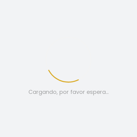
Categoría:
CAMISETAS
Etiquetas:
camiseta
,
chanclas
,
denia
,
estilo
,
fresquita
,
moda
,
mujer
,
roja
,
ropa
,
verano
DESCRIPCIÓN
INFORMACIÓN ADICIONAL
Cargando, por favor espera…
VALORACIONES (0)
Nueva Colección.
Material 90% algodón y 10% elastano.