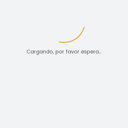
12
24
TODO:
Cargando, por favor espera…
CAMISETAS
29,00
€
SELECCIONAR OPCIONES
ESTE