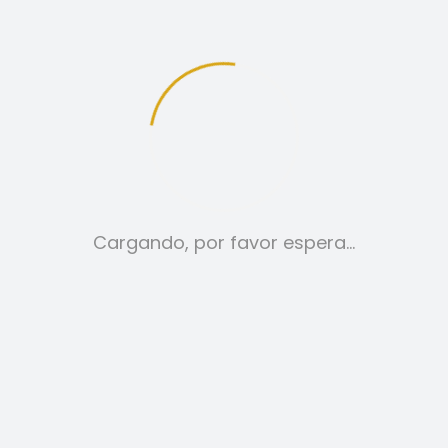
tica de cookies
Aviso legal
Cargando, por favor espera…
VESTIDOS
VESTIDOS
59,00
€
AÑADIR AL
39,00
€
SELECCI