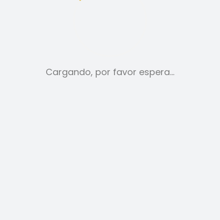
tica de cookies
Aviso legal
Cargando, por favor espera…
PANTALONES
59,00
€
SELECCIONAR
OPCIONES