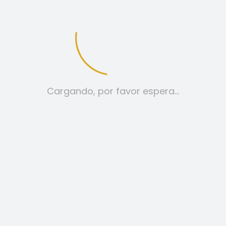
12
24
TODO:
Cargando, por favor espera…
CHAQUETAS
69,00
€
SELECCIONAR OPCIONES
ESTE