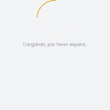
12
24
TODO:
Cargando, por favor espera…
AMERICANAS
79,00
€
SELECCIONAR OPCIONES
ESTE