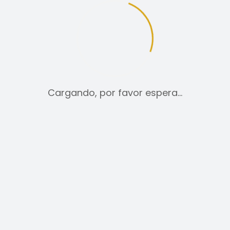
12
24
TODO:
Cargando, por favor espera…
CAMISAS
20,00
€
SELECCIONAR OPCIONES
ESTE