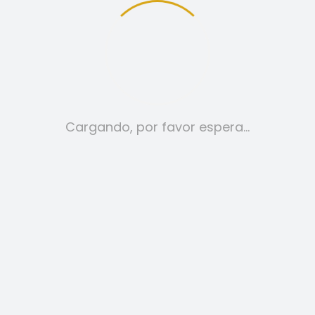
12
24
TODO:
Cargando, por favor espera…
VESTIDOS
59,00
€
SELECCIONAR OPCIONES
ESTE