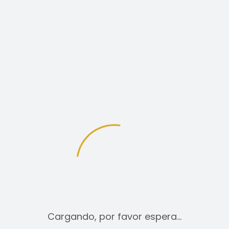
12
24
TODO:
PANTALONES
49,00
€
SELECCIONAR OPCIONES
Cargando, por favor espera…