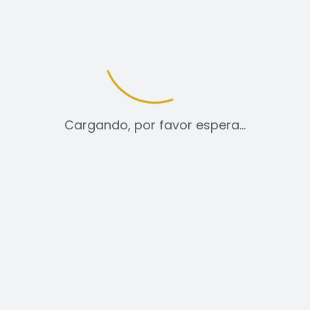
12
24
TODO:
Cargando, por favor espera…
CAMISAS
39,00
€
SELECCIONAR OPCIONES
ESTE