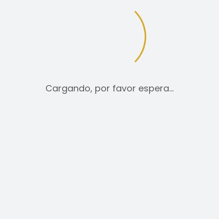
12
24
TODO:
Cargando, por favor espera…
CINTURONES
39,00
€
SELECCIONAR OPCIONES
ESTE