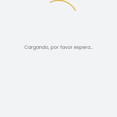
12
24
TODO:
Cargando, por favor espera…
VESTIDOS
49,00
€
AÑADIR AL CARRITO