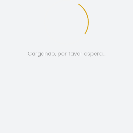
12
24
TODO:
Cargando, por favor espera…
CAMISETAS
29,00
€
SELECCIONAR OPCIONES
ESTE