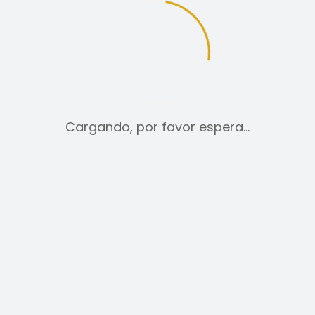
12
24
TODO:
Cargando, por favor espera…
PANTALONES
49,00
€
SELECCIONAR OPCIONES
ESTE