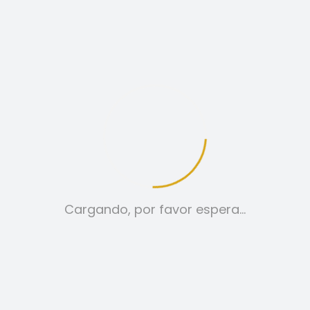
12
24
TODO:
PANTALONES
Cargando, por favor espera…
39,00
€
SELECCIONAR OPCIONES
ESTE