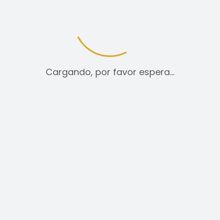
tica de cookies
Aviso legal
Cargando, por favor espera…
CHAQUETAS
99,00
€
SELECCIONAR