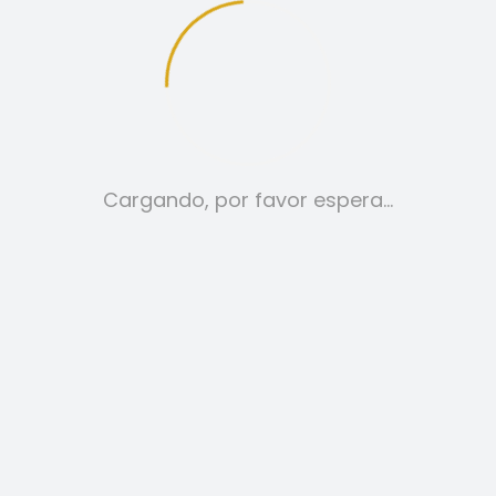
12
24
TODO:
Cargando, por favor espera…
CAMISETAS
29,00
€
SELECCIONAR OPCIONES
ESTE