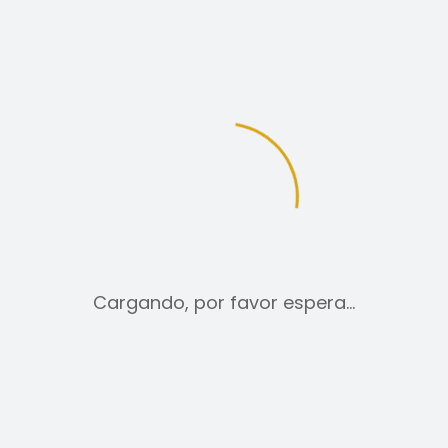
12
24
TODO:
FALDAS
Cargando, por favor espera…
29,00
€
SELECCIONAR OPCIONES
ESTE